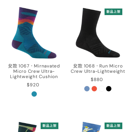
新品上架
女款 1067．Mirnavated
女款 1068．Run Micro
Micro Crew Ultra-
Crew Ultra-Lightweight
Lightweight Cushion
$880
$920
新品上架
新品上架