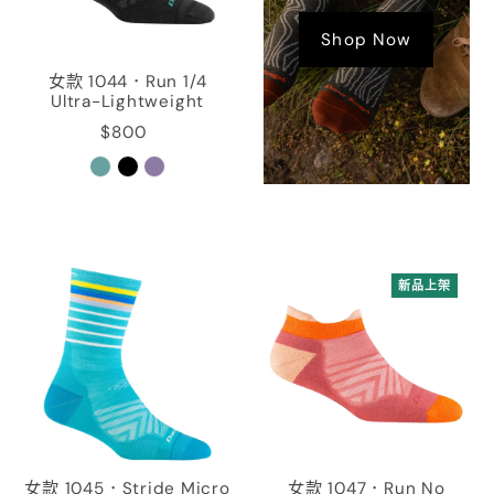
Shop Now
女款 1044．Run 1/4
Ultra-Lightweight
$800
新品上架
女款 1045．Stride Micro
女款 1047．Run No