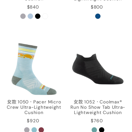
$840
$800
女款 1050．Pacer Micro
女款 1052．Coolmax®
Crew Ultra-Lightweight
Run No Show Tab Ultra-
Cushion
Lightweight Cushion
$920
$760