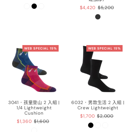
$4,420
$5,200
WEB SPECIAL 15%
WEB SPECIAL 15%
3041．孩童登山 2 入組 |
6032．男款生活 2 入組 |
1/4 Lightweight
Crew Lightweight
Cushion
$1,700
$2,000
$1,360
$1,600