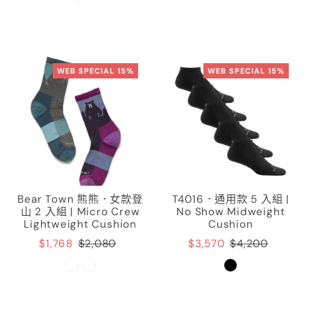
WEB SPECIAL 15%
WEB SPECIAL 15%
Bear Town 熊熊．女款登
T4016．通用款 5 入組 |
山 2 入組 | Micro Crew
No Show Midweight
Lightweight Cushion
Cushion
$1,768
$2,080
$3,570
$4,200