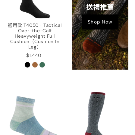
送禮推薦
Shop Now
通用款 T4050．Tactical
Over-the-Calf
Heavyweight Full
Cushion（Cushion In
Leg）
$1,440