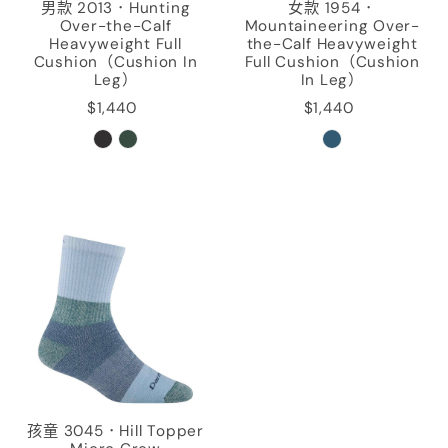
男款 2013．Hunting
女款 1954．
Over-the-Calf
Mountaineering Over-
Heavyweight Full
the-Calf Heavyweight
Cushion（Cushion In
Full Cushion（Cushion
Leg）
In Leg）
$1,440
$1,440
孩童 3045．Hill Topper