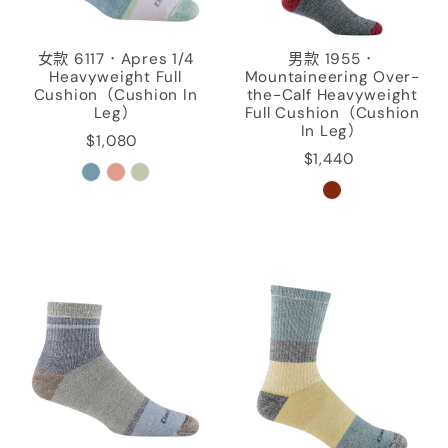
女款 6117．Apres 1/4
男款 1955．
Heavyweight Full
Mountaineering Over-
Cushion（Cushion In
the-Calf Heavyweight
Leg）
Full Cushion（Cushion
In Leg）
$1,080
$1,440