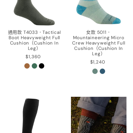
通用款 T4033．Tactical
女款 5011．
Boot Heavyweight Full
Mountaineering Micro
Cushion（Cushion In
Crew Heavyweight Full
Leg）
Cushion（Cushion In
Leg）
$1,360
$1,240