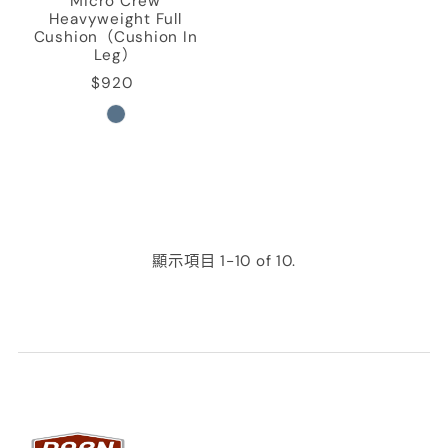
Micro Crew
Heavyweight Full
Cushion（Cushion In
Leg）
$920
顯示項目 1-10 of 10.