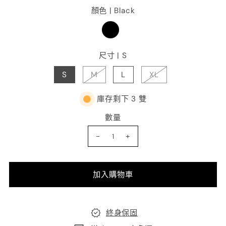
顏色 |
Black
尺寸 |
S
S
M
L
XL
庫存剩下 3 雙
數量
-
+
終身保固