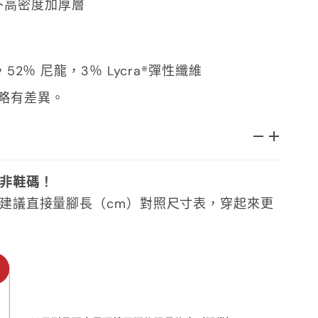
下高密度加厚層
52％ 尼龍，3％ Lycra®彈性纖維
略有差異。
非鞋碼！
建議直接量腳長（cm）對照尺寸表，穿起來更