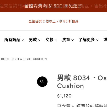
迎來信詢問再做購買，襪子屬於個人衛生用品，售出
全館消費滿 $1,500 享免運📦
全館任選 2 雙以上，享 85 折優惠
所有商品
男款
女款
孩童
了解更多
 BOOT LIGHTWEIGHT CUSHION
男款 8034．Oslo
Cushion
$1,120
已含稅。
運費
於結帳時