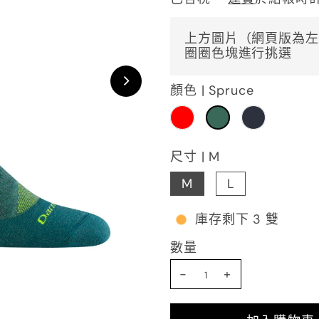
上方圖片（網頁版為左
圈圈色塊進行挑選
顏色 |
Spruce
尺寸 |
M
M
L
庫存剩下 3 雙
數量
-
+