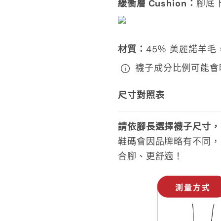
緩衝層 Cushion：
腳底
材質
：
45
％ 美麗諾羊毛，
襪子成分比例可能會
尺寸對照表
請依腳長選擇襪子尺寸，
鞋碼會因品牌略有不同，
合腳、更舒適！