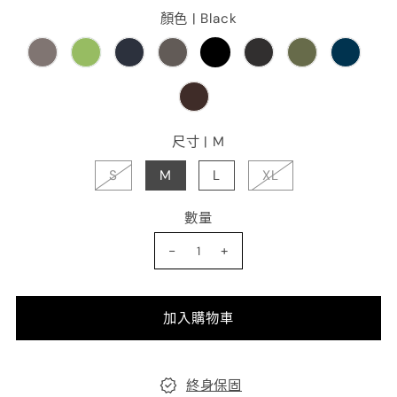
顏色 |
Black
尺寸 |
M
S
M
L
XL
數量
-
+
終身保固