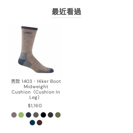
最近看過
男款 1403．Hiker Boot
Midweight
Cushion（Cushion In
Leg）
$1,160