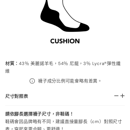
材質
：
43
％ 美麗諾羊毛，54％ 尼龍，3％ Lycra®彈性纖
維
襪子成分比例可能會略有差異。
尺寸對照表
請依腳長選擇襪子尺寸，非鞋碼！
鞋碼會因品牌略有不同，建議直接量腳長（cm）對照尺寸
表，穿起來更合腳、更舒適！