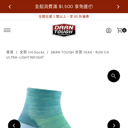
尺寸疑問歡迎來信詢問再做購買，襪子屬於個人
全館消費滿 $1,500 享免運📦
衛生用品，售出不做退換貨。
全館任選 2 雙以上，享 85 折優惠
0
首頁
|
女款 1/4 Socks
|
DARN TOUGH 女款 1044．RUN 1/4
ULTRA-LIGHTWEIGHT