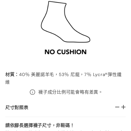
材質
：
40
％ 美麗諾羊毛，53％ 尼龍，7％ Lycra®彈性纖
維
襪子成分比例可能會略有差異。
尺寸對照表
請依腳長選擇襪子尺寸，非鞋碼！