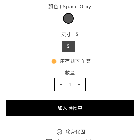
顏色 |
Space Gray
尺寸 |
S
S
庫存剩下 3 雙
數量
-
+
終身保固