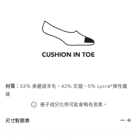
材質
：
53
％ 美麗諾羊毛，42％ 尼龍，5％ Lycra®彈性纖
維
襪子成分比例可能會略有差異。
尺寸對照表