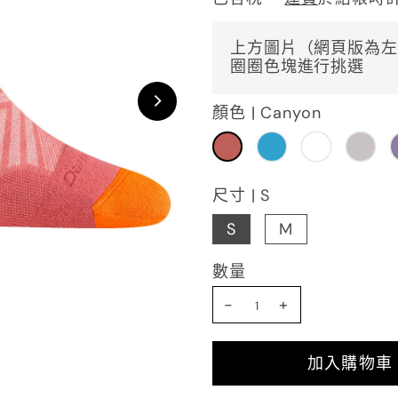
上方圖片（網頁版為左
圈圈色塊進行挑選
顏色 |
Canyon
尺寸 |
S
S
M
數量
-
+