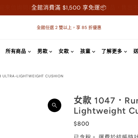
迎來信詢問再做購買，襪子屬於個人衛生用品，售出
全館消費滿 $1,500 享免運📦
全館任選 2 雙以上，享 85 折優惠
所有商品
男款
女款
孩童
了解更多
 ULTRA-LIGHTWEIGHT CUSHION
女款 1047．Run 
Lightweight C
$800
已含稅。
運費
於結帳時