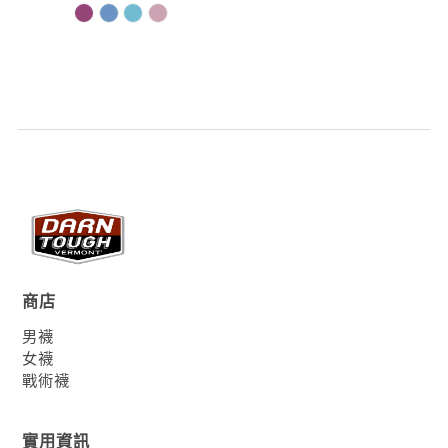
商店
男襪
女襪
戰術襪
實用資訊