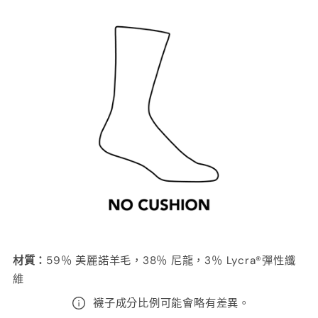
材質
：
59％ 美麗諾羊毛，38％ 尼龍，3％ Lycra®彈性纖
維
襪子成分比例可能會略有差異。