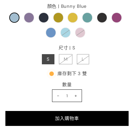
顏色 |
Bunny Blue
尺寸 |
S
S
M
L
庫存剩下 3 雙
數量
-
+