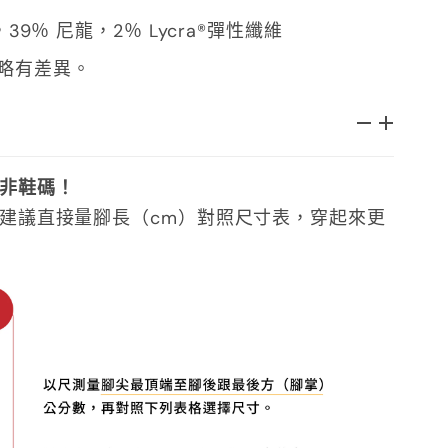
39％ 尼龍，2％ Lycra®彈性纖維
略有差異。
非鞋碼！
建議直接量腳長（cm）對照尺寸表，穿起來更