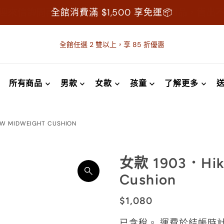
迎來信詢問再做購買，襪子屬於個人衛生用品，售出
全館消費滿 $1,500 享免運📦
全館任選 2 雙以上，享 85 折優惠
所有商品
男款
女款
孩童
了解更多
EW MIDWEIGHT CUSHION
女款 1903．Hike
Cushion
$1,080
已含稅。
運費
於結帳時