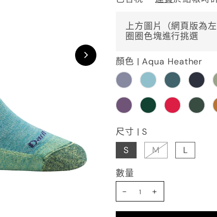
上方圖片（網頁版為左
圈圈色塊進行挑選
顏色 |
Aqua Heather
尺寸 |
S
S
M
L
數量
-
+