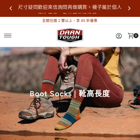
尺寸疑問歡迎來信詢問再做購買，襪子屬於個人
全館消費滿 $1,500 享免運📦
衛生用品，售出不做退換貨。
全館任選 2 雙以上，享 85 折優惠
0
Boot Socks | 靴高長度