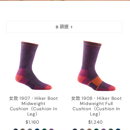
篩選
女款 1907．Hiker Boot
女款 1908．HIiker Boot
Midweight
Midweight Full
Cushion（Cushion In
Cushion（Cushion In
Leg）
Leg）
$1,160
$1,240