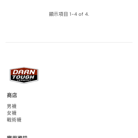
顯示項目 1-4 of 4.
商店
男襪
女襪
戰術襪
實用資訊