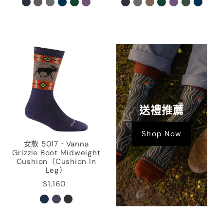
送禮推薦
Shop Now
女款 5017．Vanna
Grizzle Boot Midweight
Cushion（Cushion In
Leg）
$1,160