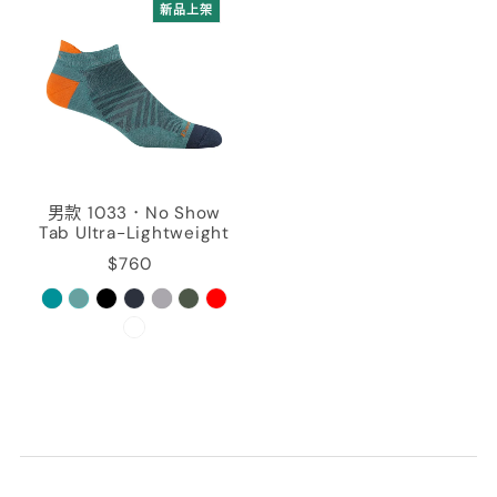
新品上架
男款 1033．No Show
Tab Ultra-Lightweight
$760