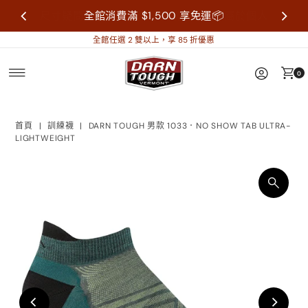
尺寸疑問歡迎來信詢問再做購買，襪子屬於個人
全館消費滿 $1,500 享免運📦
衛生用品，售出不做退換貨。
全館任選 2 雙以上，享 85 折優惠
0
首頁
|
訓練襪
|
DARN TOUGH 男款 1033．NO SHOW TAB ULTRA-
LIGHTWEIGHT