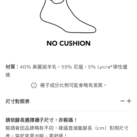
材質
：
40％ 美麗諾羊毛，55％ 尼龍，5％ Lycra®彈性纖
維
襪子成分比例可能會略有差異。
尺寸對照表
請依腳長選擇襪子尺寸，非鞋碼！
鞋碼會因品牌略有不同，建議直接量腳長（cm）對照尺寸
表，穿起來更合腳、更舒適！