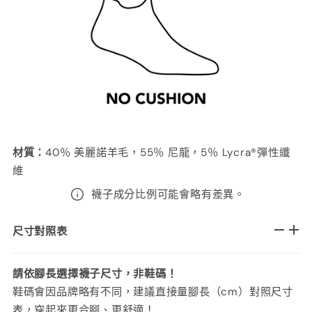
材質
：
40％ 美麗諾羊毛，55％ 尼龍，5％ Lycra®彈性纖
維
襪子成分比例可能會略有差異。
尺寸對照表
請依腳長選擇襪子尺寸，非鞋碼！
鞋碼會因品牌略有不同，建議直接量腳長（cm）對照尺寸
表，穿起來更合腳、更舒適！