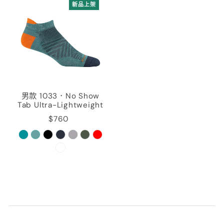
新品上架
男款 1033．No Show
Tab Ultra-Lightweight
$760