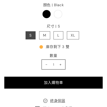
顏色 |
Black
尺寸 |
S
S
M
L
XL
庫存剩下 3 雙
數量
-
+
終身保固