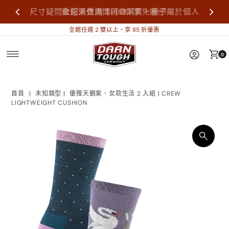
尺寸疑問歡迎來信詢問再做購買，襪子屬於個人
全館消費滿 $1,500 享免運📦
衛生用品，售出不做退換貨。
全館任選 2 雙以上，享 85 折優惠
0
首頁
|
未知類型
|
優雅天鵝紫．女款生活 2 入組 | CREW
LIGHTWEIGHT CUSHION