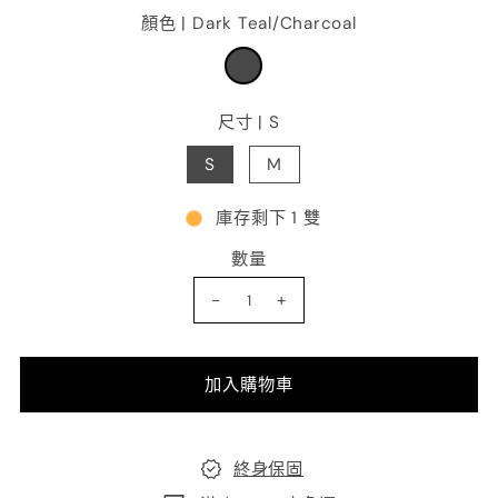
顏色 |
Dark Teal/Charcoal
尺寸 |
S
S
M
庫存剩下 1 雙
數量
-
+
終身保固