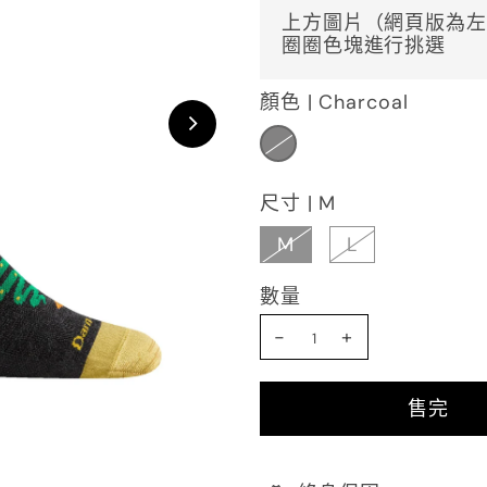
上方圖片（網頁版為左
圈圈色塊進行挑選
顏色 |
Charcoal
尺寸 |
M
M
L
數量
-
+