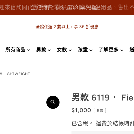
迎來信詢問再做購買，襪子屬於個人衛生用品，售出
全館消費滿 $1,500 享免運📦
全館任選 2 雙以上，享 85 折優惠
所有商品
男款
女款
孩童
了解更多
W LIGHTWEIGHT
男款 6119． Fiel
$1,000
售完
已含稅。
運費
於結帳時