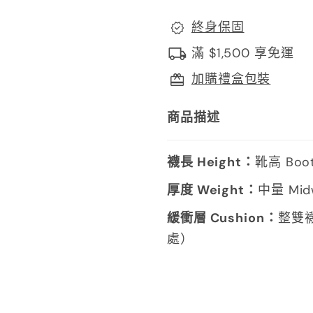
終身保固
滿 $1,500 享免運
加購禮盒包裝
商品描述
襪長 Height：
靴高 Bo
厚度 Weight：
中量 Mid
緩衝層 Cushion：
整雙
處）