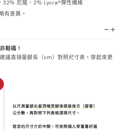
32％ 尼龍，2％ Lycra®彈性纖維
略有差異。
非鞋碼！
建議直接量腳長（cm）對照尺寸表，穿起來更