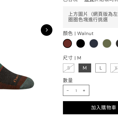
上方圖片（網頁版為左
圈圈色塊進行挑選
顏色 |
Walnut
尺寸 |
M
S
M
L
X
數量
-
+