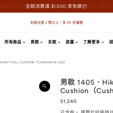
迎來信詢問再做購買，襪子屬於個人衛生用品，售出
全館消費滿 $1,500 享免運📦
全館任選 2 雙以上，享 85 折優惠
所有商品
男款
女款
孩童
了解更多
EIGHT FULL CUSHION（CUSHION IN LEG）
男款 1405．Hiker
Cushion（Cush
$1,240
已含稅。
運費
於結帳時